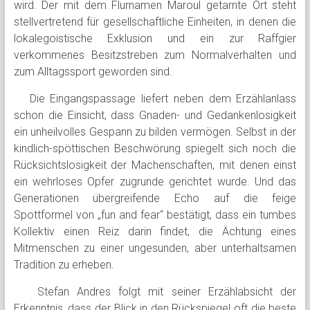
wird. Der mit dem Flurnamen Maroul getarnte Ort steht
stellvertretend für gesellschaftliche Einheiten, in denen die
lokalegoistische Exklusion und ein zur Raffgier
verkommenes Besitzstreben zum Normalverhalten und
zum Alltagssport geworden sind.
Die Eingangspassage liefert neben dem Erzählanlass
schon die Einsicht, dass Gnaden- und Gedankenlosigkeit
ein unheilvolles Gespann zu bilden vermögen. Selbst in der
kindlich-spöttischen Beschwörung spiegelt sich noch die
Rücksichtslosigkeit der Machenschaften, mit denen einst
ein wehrloses Opfer zugrunde gerichtet wurde. Und das
Generationen übergreifende Echo auf die feige
Spottformel von „fun and fear“ bestätigt, dass ein tumbes
Kollektiv einen Reiz darin findet, die Ächtung eines
Mitmenschen zu einer ungesunden, aber unterhaltsamen
Tradition zu erheben.
Stefan Andres folgt mit seiner Erzählabsicht der
Erkenntnis, dass der Blick in den Rückspiegel oft die beste