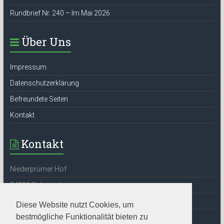
Rundbrief Nr. 240 – Im Mai 2026
Über Uns
Impressum
Datenschutzerklärung
Befreundete Seiten
Kontakt
Kontakt
Niederprümer Hof
54338 Schweich
Tel: 06502-6524
Diese Website nutzt Cookies, um
bestmögliche Funktionalität bieten zu
E-Mail:
info@stefan-andres-gesellschaft.de