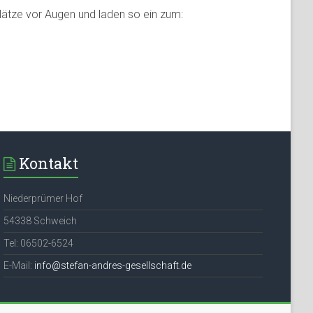
lätze vor Augen und laden so ein zum:
Kontakt
Niederprümer Hof
54338 Schweich
Tel: 06502-6524
E-Mail:
info@stefan-andres-gesellschaft.de