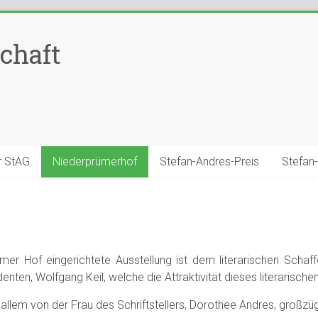
chaft
r StAG
Niederprümerhof
Stefan-Andres-Preis
Stefan
er Hof eingerichtete Ausstellung ist dem literarischen Scha
en, Wolfgang Keil, welche die Attraktivität dieses literarischen
llem von der Frau des Schriftstellers, Dorothee Andres, großzüg