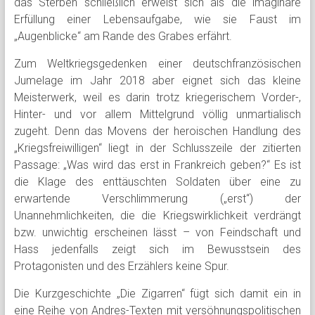
das Sterben schließlich erweist sich als die imaginäre
Erfüllung einer Lebensaufgabe, wie sie Faust im
„Augenblicke“ am Rande des Grabes erfährt.
Zum Weltkriegsgedenken einer deutschfranzösischen
Jumelage im Jahr 2018 aber eignet sich das kleine
Meisterwerk, weil es darin trotz kriegerischem Vorder-,
Hinter- und vor allem Mittelgrund völlig unmartialisch
zugeht. Denn das Movens der heroischen Handlung des
„Kriegsfreiwilligen“ liegt in der Schlusszeile der zitierten
Passage: „Was wird das erst in Frankreich geben?“ Es ist
die Klage des enttäuschten Soldaten über eine zu
erwartende Verschlimmerung („erst“) der
Unannehmlichkeiten, die die Kriegswirklichkeit verdrängt
bzw. unwichtig erscheinen lässt – von Feindschaft und
Hass jedenfalls zeigt sich im Bewusstsein des
Protagonisten und des Erzählers keine Spur.
Die Kurzgeschichte „Die Zigarren“ fügt sich damit ein in
eine Reihe von Andres-Texten mit versöhnungspolitischen