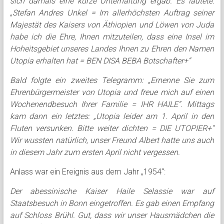
sich damals eine kurze Unterhaltung ergab. Es lautete:
„Stefan Andres Unkel = Im allerhöchsten Auftrag seiner
Majestät des Kaisers von Äthiopien und Löwen von Juda
habe ich die Ehre, Ihnen mitzuteilen, dass eine Insel im
Hoheitsgebiet unseres Landes Ihnen zu Ehren den Namen
Utopia erhalten hat = BEN DISA BEBA Botschafter+“
Bald folgte ein zweites Telegramm: „Ernenne Sie zum
Ehrenbürgermeister von Utopia und freue mich auf einen
Wochenendbesuch Ihrer Familie = IHR HAILE“. Mittags
kam dann ein letztes: „Utopia leider am 1. April in den
Fluten versunken. Bitte weiter dichten = DIE UTOPIER+“
Wir wussten natürlich, unser Freund Albert hatte uns auch
in diesem Jahr zum ersten April nicht vergessen.
Anlass war ein Ereignis aus dem Jahr „1954“:
Der abessinische Kaiser Haile Selassie war auf
Staatsbesuch in Bonn eingetroffen. Es gab einen Empfang
auf Schloss Brühl. Gut, dass wir unser Hausmädchen die