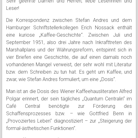
Sehr geehrte Damen und Herren, liebe Leserinnen und
Leser!
Die Korrespondenz zwischen Stefan Andres und dem
Hamburger Schriftstellerkollegen Erich Nossack enthält
eine kuriose „Kaffee-Geschichte“. Zwischen Juli und
September 1951, also drei Jahre nach Inkrafttreten des
Marshallplans und der Währungsreform, entspinnt sich in
vier Briefen eine Geschichte, die auf einen damals noch
vorhandenen Mangel verweist, der sehr wohl mit Literatur
bzw. dem Schreiben zu tun hat. Es geht um Kaffee, und
zwar, wie Stefan Andres formuliert, um eine „Dosis“.
Man ist an die Dosis des Wiener Kaffeehausliteraten Alfred
Polgar erinnert, der sein tägliches „Quantum Centralin“ im
Café Central benötigte zur Förderung des
Schaffensprozesses bzw. – wie Gottfried Benn in
„Provoziertes Leben“ diagnostiziert – zur „Steigerung der
formal-ästhetischen Funktionen“.