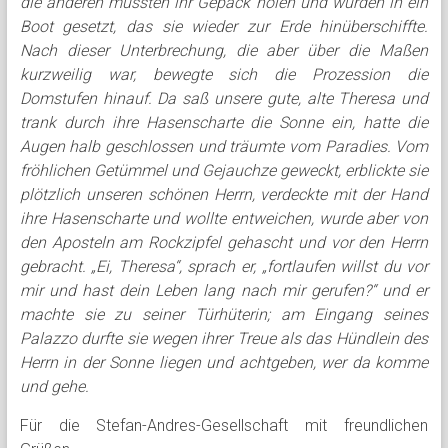
die anderen mussten ihr Gepäck holen und wurden in ein
Boot gesetzt, das sie wieder zur Erde hinüberschiffte.
Nach dieser Unterbrechung, die aber über die Maßen
kurzweilig war, bewegte sich die Prozession die
Domstufen hinauf. Da saß unsere gute, alte Theresa und
trank durch ihre Hasenscharte die Sonne ein, hatte die
Augen halb geschlossen und träumte vom Paradies. Vom
fröhlichen Getümmel und Gejauchze geweckt, erblickte sie
plötzlich unseren schönen Herrn, verdeckte mit der Hand
ihre Hasenscharte und wollte entweichen, wurde aber von
den Aposteln am Rockzipfel gehascht und vor den Herrn
gebracht. „Ei, Theresa“, sprach er, „fortlaufen willst du vor
mir und hast dein Leben lang nach mir gerufen?“ und er
machte sie zu seiner Türhüterin; am Eingang seines
Palazzo durfte sie wegen ihrer Treue als das Hündlein des
Herrn in der Sonne liegen und achtgeben, wer da komme
und gehe.
Für die Stefan-Andres-Gesellschaft mit freundlichen