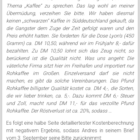
Thema „Kaffee“ zu sprechen. Das lag wohl an meiner
Übermüdung, verzeihen Sie bitte. Wir haben diesmal
keinen „schwarzen“ Kaffee in Süddeutschland gekauft, da
die Gangster dem Zuge der Zeit gefolgt waren und den
Preis erhöht hatten. Sie forderten für die Dose Lyon’s (450
Gramm) ca. DM 10,50, während wir im Frühjahr 8,- dafür
bezahlten. Zu DM 10,50 lohnt sich das Zeug nicht, so
berückend ist die Qualität nicht. Was uns angeht: Die
väterliche Firma sitzt hier im Freihafen und importiert nur
Rohkaffee im Großen. Einzelversand darf sie nicht
machen, es gibt da solche Vereinbarungen. Das Pfund
Rohkaffee billigster Qualität kostet ca. DM 4,-, die Sorten,
die wir lieber trinken, ca. 5,-. Dazu kommt DM 6,- Steuer
und Zoll, macht rund DM 11,- für das verzollte Pfund
Rohkaffee. Der Röstverlust ist ca. 20%, sodass …
Es folgt eine halbe Seite detailliertester Kostenberechnung
mit negativem Ergebnis, sodass Andres in seinem Brief
vom 3. September seine Bitte zurücknimmt: