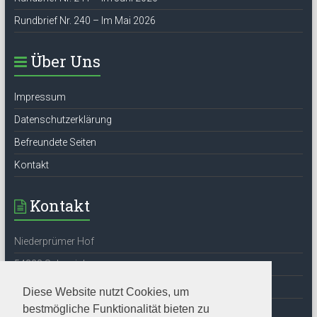
Rundbrief Nr. 240 – Im Mai 2026
Über Uns
Impressum
Datenschutzerklärung
Befreundete Seiten
Kontakt
Kontakt
Niederprümer Hof
54338 Schweich
Tel: 06502-6524
Diese Website nutzt Cookies, um
bestmögliche Funktionalität bieten zu
E-Mail:
info@stefan-andres-gesellschaft.de