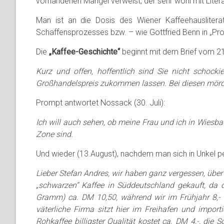
vorhandenen Mangel verweist, der sehr wohl mit Litera
Man ist an die Dosis des Wiener Kaffeehausliterat
Schaffensprozesses bzw. – wie Gottfried Benn in „Prov
Die
„Kaffee-Geschichte“
beginnt mit dem Brief vom 21.
Kurz und offen, hoffentlich sind Sie nicht schocki
Großhandelspreis zukommen lassen. Bei diesen mörder
Prompt antwortet Nossack (30. Juli):
Ich will auch sehen, ob meine Frau und ich in Wiesba
Zone sind.
Und wieder (13.August), nachdem man sich in Unkel pe
Lieber Stefan Andres, wir haben ganz vergessen, übe
„schwarzen“ Kaffee in Süddeutschland gekauft, da d
Gramm) ca. DM 10,50, während wir im Frühjahr 8,- d
väterliche Firma sitzt hier im Freihafen und impor
Rohkaffee billigster Qualität kostet ca. DM 4,-, die 