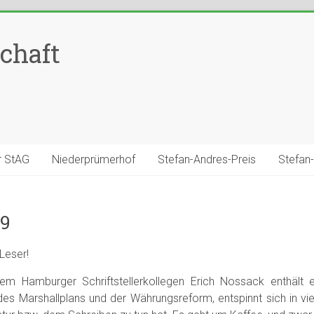
chaft
r StAG
Niederprümerhof
Stefan-Andres-Preis
Stefan
19
Leser!
 Hamburger Schriftstellerkollegen Erich Nossack enthält ei
es Marshallplans und der Währungsreform, entspinnt sich in vi