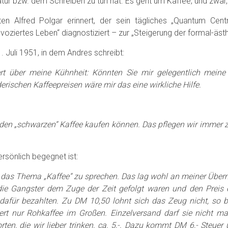
tur bzw. dem Schreiben zu tun hat. Es geht um Kaffee, und zwar, 
en Alfred Polgar erinnert, der sein tägliches „Quantum Cent
oziertes Leben“ diagnostiziert – zur „Steigerung der formal-äst
 Juli 1951, in dem Andres schreibt:
ert über meine Kühnheit: Könnten Sie mir gelegentlich meine
ischen Kaffeepreisen wäre mir das eine wirkliche Hilfe.
den „schwarzen“ Kaffee kaufen können. Das pflegen wir immer zu
rsönlich begegnet ist:
r das Thema „Kaffee“ zu sprechen. Das lag wohl an meiner Überm
ie Gangster dem Zuge der Zeit gefolgt waren und den Preis er
afür bezahlten. Zu DM 10,50 lohnt sich das Zeug nicht, so be
tiert nur Rohkaffee im Großen. Einzelversand darf sie nicht 
Sorten, die wir lieber trinken, ca. 5,-. Dazu kommt DM 6,- Steue