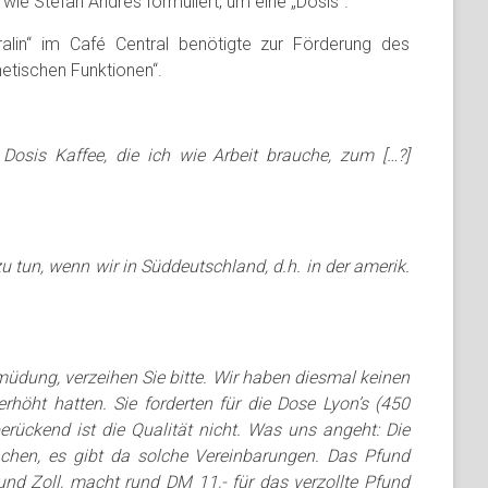
wie Stefan Andres formuliert, um eine „Dosis“.
ralin“ im Café Central benötigte zur Förderung des
hetischen Funktionen“.
 Dosis Kaffee, die ich wie Arbeit brauche, zum […?]
 tun, wenn wir in Süddeutschland, d.h. in der amerik.
üdung, verzeihen Sie bitte. Wir haben diesmal keinen
höht hatten. Sie forderten für die Dose Lyon’s (450
rückend ist die Qualität nicht. Was uns angeht: Die
machen, es gibt da solche Vereinbarungen. Das Pfund
r und Zoll, macht rund DM 11,- für das verzollte Pfund