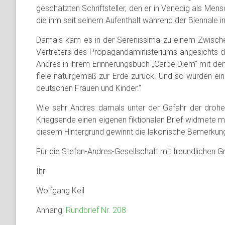
geschätzten Schriftsteller, den er in Venedig als Me
die ihm seit seinem Aufenthalt während der Biennale i
Damals kam es in der Serenissima zu einem Zwischen
Vertreters des Propagandaministeriums angesichts de
Andres in ihrem Erinnerungsbuch „Carpe Diem“ mit den 
fiele naturgemäß zur Erde zurück. Und so würden eine
deutschen Frauen und Kinder.“
Wie sehr Andres damals unter der Gefahr der drohen
Kriegsende einen eigenen fiktionalen Brief widmete 
diesem Hintergrund gewinnt die lakonische Bemerkung 
Für die Stefan-Andres-Gesellschaft mit freundlichen G
Ihr
Wolfgang Keil
Anhang:
Rundbrief Nr. 208