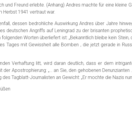
nsch und Freund erlebte. (Anhang) Andres machte für eine kleine 
m Herbst 1941 vertraut war.
fall, dessen bedrohliche Auswirkung Andres über Jahre hinweg 
s deutschen Angriffs auf Leningrad zu der brisanten prophetis
folgenden Worten überliefert ist: „Bekanntlich bleibe kein Stein
s Tages mit Gewissheit alle Bomben , die jetzt gerade in Russla
den Verhaftung litt, wird daran deutlich, dass er dem intrig
mit der Apostrophierung: „… an Sie, den gehobenen Denunzianten
des Tagblatt-Journalisten an Gewicht: „Er mochte die Nazis nun 
rüßen