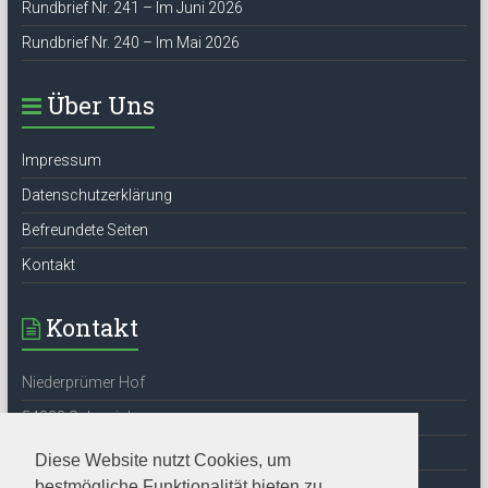
Rundbrief Nr. 241 – Im Juni 2026
Rundbrief Nr. 240 – Im Mai 2026
Über Uns
Impressum
Datenschutzerklärung
Befreundete Seiten
Kontakt
Kontakt
Niederprümer Hof
54338 Schweich
Tel: 06502-6524
Diese Website nutzt Cookies, um
bestmögliche Funktionalität bieten zu
E-Mail:
info@stefan-andres-gesellschaft.de