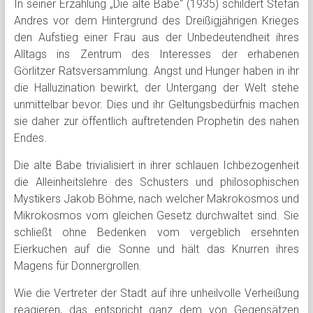
In seiner Erzählung „Die alte Babe“ (1935) schildert Stefan
Andres vor dem Hintergrund des Dreißigjährigen Krieges
den Aufstieg einer Frau aus der Unbedeutendheit ihres
Alltags ins Zentrum des Interesses der erhabenen
Görlitzer Ratsversammlung. Angst und Hunger haben in ihr
die Halluzination bewirkt, der Untergang der Welt stehe
unmittelbar bevor. Dies und ihr Geltungsbedürfnis machen
sie daher zur öffentlich auftretenden Prophetin des nahen
Endes.
Die alte Babe trivialisiert in ihrer schlauen Ichbezogenheit
die Alleinheitslehre des Schusters und philosophischen
Mystikers Jakob Böhme, nach welcher Makrokosmos und
Mikrokosmos vom gleichen Gesetz durchwaltet sind. Sie
schließt ohne Bedenken vom vergeblich ersehnten
Eierkuchen auf die Sonne und hält das Knurren ihres
Magens für Donnergrollen.
Wie die Vertreter der Stadt auf ihre unheilvolle Verheißung
reagieren, das entspricht ganz dem von Gegensätzen