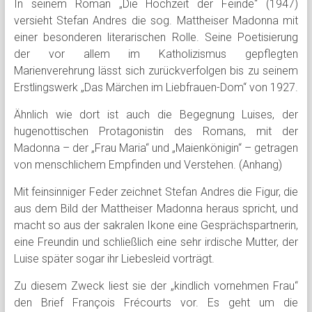
In seinem Roman „Die Hochzeit der Feinde“ (1947)
versieht Stefan Andres die sog. Mattheiser Madonna mit
einer besonderen literarischen Rolle. Seine Poetisierung
der vor allem im Katholizismus gepflegten
Marienverehrung lässt sich zurückverfolgen bis zu seinem
Erstlingswerk „Das Märchen im Liebfrauen-Dom“ von 1927.
Ähnlich wie dort ist auch die Begegnung Luises, der
hugenottischen Protagonistin des Romans, mit der
Madonna – der „Frau Maria“ und „Maienkönigin“ – getragen
von menschlichem Empfinden und Verstehen. (Anhang)
Mit feinsinniger Feder zeichnet Stefan Andres die Figur, die
aus dem Bild der Mattheiser Madonna heraus spricht, und
macht so aus der sakralen Ikone eine Gesprächspartnerin,
eine Freundin und schließlich eine sehr irdische Mutter, der
Luise später sogar ihr Liebesleid vorträgt.
Zu diesem Zweck liest sie der „kindlich vornehmen Frau“
den Brief François Frécourts vor. Es geht um die