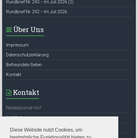
Rundbrief Nr. 243 – Im Juli 2026 (2)
Rundbrief Nr. 242 – Im Juli 2026
Über Uns
Impressum
Datenschutzerklärung
Befreundete Seiten
Kontakt
Kontakt
Niederprümer Hof
54338 Schweich
Tel: 06502-6524
Diese Website nutzt Cookies, um
bestmögliche Funktionalität bieten zu
E-Mail:
info@stefan-andres-gesellschaft.de